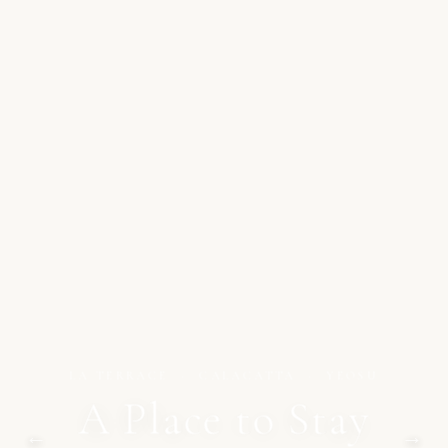
LA TERRACE · CALACATTA · YEOSU
A Place to Stay
←
→