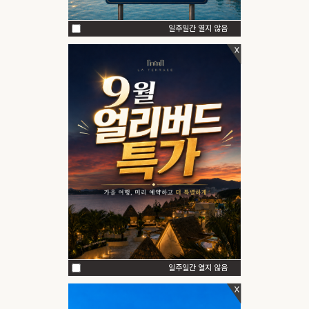
LOCATION
일주일간 열지 않음
OFFERS
패키지
|
|
기업제휴
여행온여수
렌트카 예약
이벤트
객실&패키지 예약
객실 예약
패키지 예약
단체/연회/세미나
렌터카 예약
썸머랜드 구매
일주일간 열지 않음