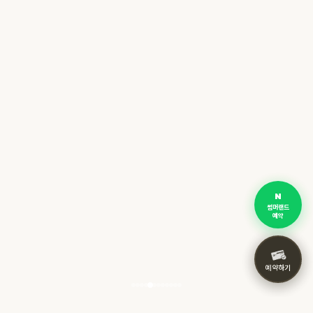
썸머랜드
예약
예약하기