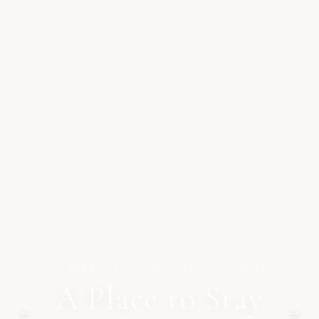
LA TERRACE · CALACATTA · YEOSU
A Place to Stay
←
→