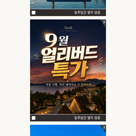
LOCATION
일주일간 열지 않음
OFFERS
패키지
|
|
기업제휴
여행온여수
렌트카 예약
이벤트
객실&패키지 예약
객실 예약
패키지 예약
단체/연회/세미나
렌터카 예약
썸머랜드 구매
일주일간 열지 않음