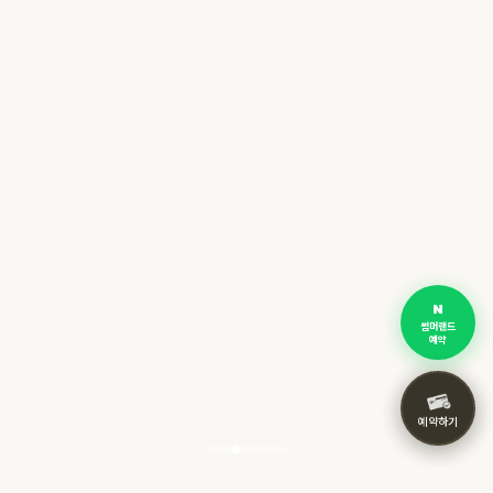
썸머랜드
예약
예약하기