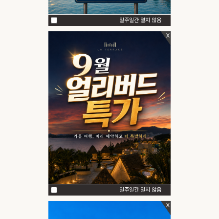
LOCATION
일주일간 열지 않음
OFFERS
패키지
|
|
기업제휴
여행온여수
렌트카 예약
이벤트
객실&패키지 예약
객실 예약
패키지 예약
단체/연회/세미나
렌터카 예약
썸머랜드 구매
일주일간 열지 않음