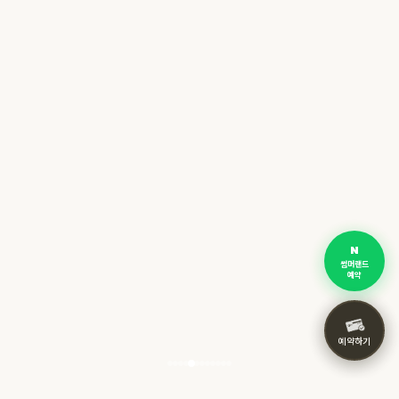
썸머랜드
예약
예약하기