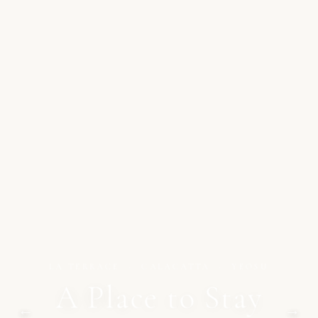
LA TERRACE · CALACATTA · YEOSU
A Place to Stay
←
→