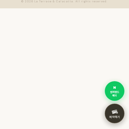
© 2026 La Terrace & Calacatta. All rights reserved.
|
|
기업제휴
여행온여수
렌트카 예약
객실&패키지 예약
객실 예약
패키지 예약
비즈니스
렌터카 예약
행사
썸머랜드 구매
썸머랜드
예약
예약하기