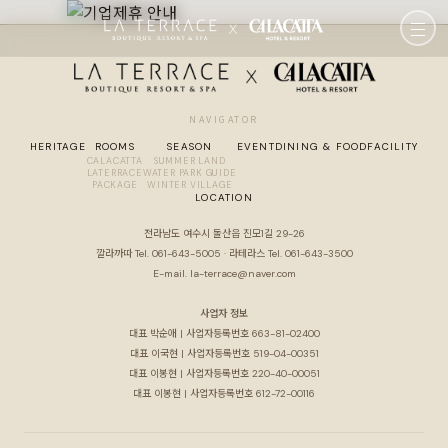
MENU
HERITAGE
NAVIGATOR
HERITAGE
ROOMS
SEASON
EVENT
DINING & FOOD
FACILITY
ROOM
CALACATTA
SUMMER LAND
LATERRACE
WATER PARK GUIDE
PACKAGE
WINTER VILLAGE
LOCATION
Calacatta Rooms
SEASON
전라남도 여수시 돌산읍 진모1길 29-26
Laterrace Rooms
깔라까따 Tel. 061-643-5005 · 라테라스 Tel. 061-643-3500
Summer Land
EVENT
E-mail. la-terrace@naver.com
Package
Water Park Guide
사업자 정보
DINING & FOOD
대표 박순애 | 사업자등록번호 663-81-02400
Winter Village
대표 이국현 | 사업자등록번호 519-04-00351
FACILITY
대표 이봉현 | 사업자등록번호 220-40-00051
대표 이봉현 | 사업자등록번호 612-72-00116
LOCATION