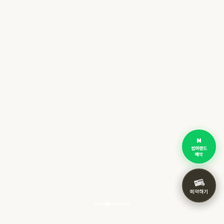
썸머랜드
예약
예약하기