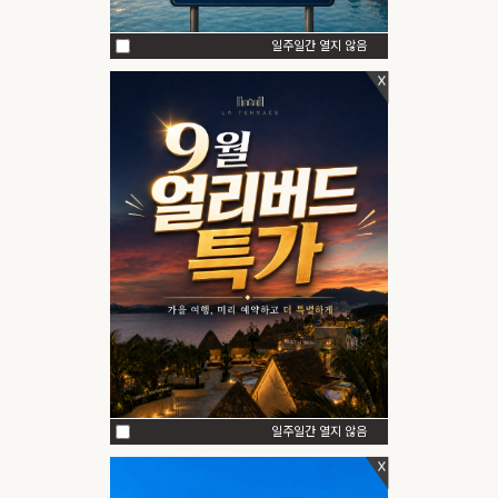
LOCATION
일주일간 열지 않음
OFFERS
패키지
|
|
기업제휴
여행온여수
렌트카 예약
이벤트
객실&패키지 예약
객실 예약
패키지 예약
단체/연회/세미나
렌터카 예약
썸머랜드 구매
일주일간 열지 않음