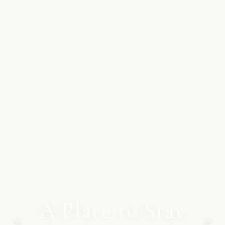
LA TERRACE · CALACATTA · YEOSU
A Place to Stay
←
→